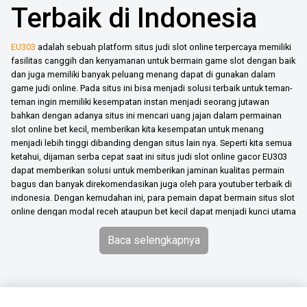
Terbaik di Indonesia
EU303
adalah sebuah platform situs judi slot online terpercaya memiliki
fasilitas canggih dan kenyamanan untuk bermain game slot dengan baik
dan juga memiliki banyak peluang menang dapat di gunakan dalam
game judi online. Pada situs ini bisa menjadi solusi terbaik untuk teman-
teman ingin memiliki kesempatan instan menjadi seorang jutawan
bahkan dengan adanya situs ini mencari uang jajan dalam permainan
slot online bet kecil, memberikan kita kesempatan untuk menang
menjadi lebih tinggi dibanding dengan situs lain nya. Seperti kita semua
ketahui, dijaman serba cepat saat ini situs judi slot online gacor EU303
dapat memberikan solusi untuk memberikan jaminan kualitas permain
bagus dan banyak direkomendasikan juga oleh para youtuber terbaik di
indonesia. Dengan kemudahan ini, para pemain dapat bermain situs slot
online dengan modal receh ataupun bet kecil dapat menjadi kunci utama
anda dalam memberikan kemenangan bisa membawa rezeki tidak
terbayang baik pada siang hari, sore hari ataupun malam hari sekalipun.
Baca selengkapnya
Informasi Penting Mengenai
Platform Situs Judi Slot