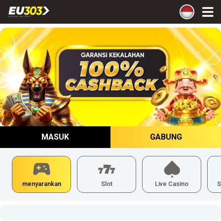
MASUK
GABUNG
menyarankan
Slot
Live Casino
S