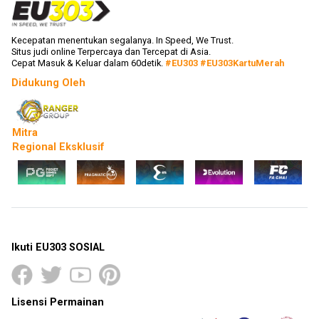
Online Terpercaya Bet Kecil
di Indonesia
Kecepatan menentukan segalanya. In Speed, We Trust.
Situs judi online Terpercaya dan Tercepat di Asia.
Cepat Masuk & Keluar dalam 60detik.
#EU303
#EU303KartuMerah
Apabila anda para calon jutawan hendak bergabung dengan situs kami,
Didukung Oleh
terlebih dahulu kami akan memberikan informasi mengenai situs judi
slot online gacor bet kecil akan kalian mainkan. Informasi ini sangat
berguna untuk teman-teman pengguna baru akan melakukan akses ke
platform kami. Berikut kami lampirkan beberapa informasi sedang ramai
Mitra
dan sering dimainkan oleh pemain EU303 sebagai situs judi slot online
Regional Eksklusif
gacor bet kecil terbaik & terpercaya di Indonesia :
Sejarah Game Judi bet kecil
Situs Slot Online Terpopuler
Permainan judi sudah ada sejak lama didunia, akan tetapi untuk
Ikuti EU303 SOSIAL
permainan judi slot online yang saat ini menjadi primadona banyak
pemain dan terbukti dapat memberikan para pemain nya keuntungan
baru saja hadir di Indonesia belum lama ini. Dengan kehadiran
permainan judi slot online ini, diharapkan menjadi peluang baru dan
Lisensi Permainan
pintu rezeki terbaru untuk para pemain yang ingin mendapatkan jackpot