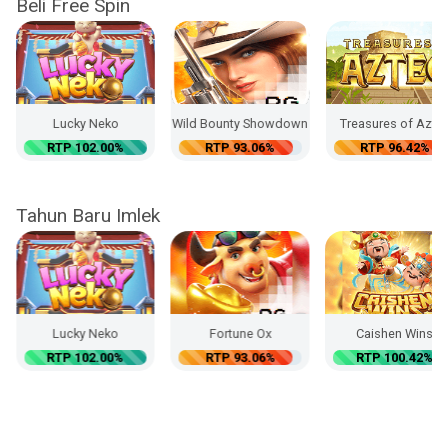
Beli Free Spin
Lucky Neko
Wild Bounty Showdown
Treasures of Azte
RTP 102.00%
RTP 93.06%
RTP 96.42%
Tahun Baru Imlek
Lucky Neko
Fortune Ox
Caishen Wins
RTP 102.00%
RTP 93.06%
RTP 100.42%